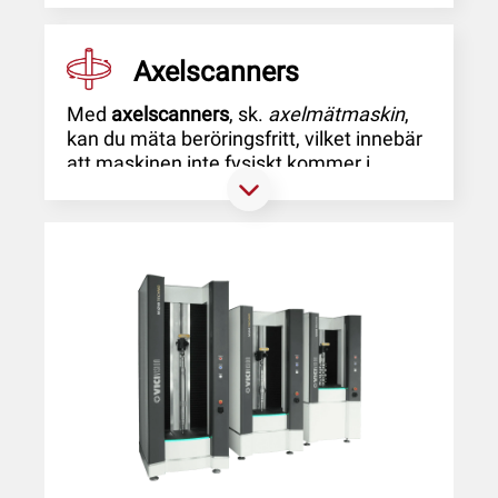
Axelscanners
Med
axelscanners
, sk.
axelmätmaskin
,
kan du mäta beröringsfritt, vilket innebär
att maskinen inte fysiskt kommer i
kontakt med detaljen under mätningen. I
stället använder maskinen en
telecentrisk kamera, som skapar en
exakt digital bild av din detalj. Genom att
använda en axelscanner kan du mäta
både svarvade och slipade detaljer.
Våra axelscannrar från Vicivision
används för att mäta det absolut mest
komplexa detaljerna helt beröringsfritt.
Genom att använda en axelscanner kan
du ersätta dina traditionella
mätinstrument, som mikrometrar,