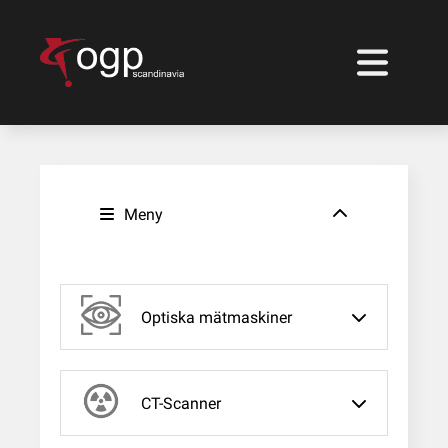
Meny
Optiska mätmaskiner
CT-Scanner