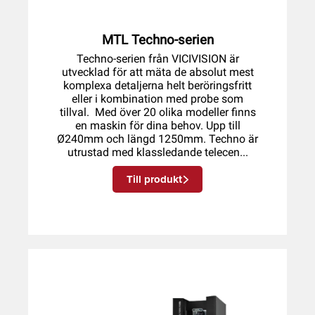
skjutmått, profilprojektorer och
rundhetsmätare. På så sätt slipper du att
vara beroende av operatörer, eftersom
MTL Techno-serien
mätningen sker helt oberoende.
Techno-serien från VICIVISION är
utvecklad för att mäta de absolut mest
Dessutom kan du med våra tillhörande
komplexa detaljerna helt beröringsfritt
mätprogram spara resultaten snabbt och
eller i kombination med probe som
enkelt. Du kan exportera statistik med
tillval. Med över 20 olika modeller finns
exempelvis grafer och flera olika typer av
en maskin för dina behov. Upp till
rapporter. Mäta flera olika geometriska
Ø240mm och längd 1250mm. Techno är
utrustad med klassledande telecen...
egenskaper som diametrar, längder,
vinklar, gängor, kast, rundhet, cylindricitet
Till produkt
och mycket mer på nolltid!
Vi erbjuder flera olika modeller som,
MTL Techno
,
PRIMA
och
MTL X
.
Kontakta oss för mer information om vårt
produktsortiment.