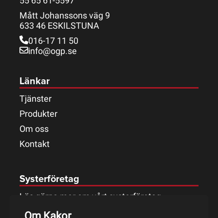
55 65 61-5597
Mått Johanssons väg 9
633 46 ESKILSTUNA
016-17 11 50
info@ogp.se
Länkar
Tjänster
Produkter
Om oss
Kontakt
Systerföretag
Läs gärna mer om vårt systerföretag.
Om Kakor