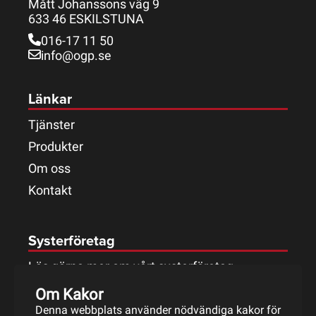
Mått Johanssons väg 9
633 46 ESKILSTUNA
016-17 11 50
info@ogp.se
Länkar
Tjänster
Produkter
Om oss
Kontakt
Systerföretag
Läs gärna mer om vårt systerföretag.
Om Kakor
Denna webbplats använder nödvändiga kakor för