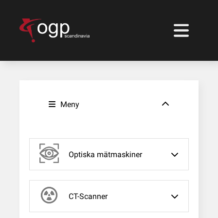
Meny
Optiska mätmaskiner
CT-Scanner