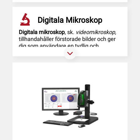
Digitala Mikroskop
Digitala mikroskop
, sk.
videomikroskop
,
tillhandahåller förstorade bilder och ger
dig som användare en tydlig och
detaljerad vy av dina objekt. Du kan
använda det för avsyning av gods,
elektronik och mycket mer.
Dessutom kan du få enklare mätning
som tillval. Detta gör det möjligt för dig
att snabbt utföra mätningar på de
inspekterade objekten. Videomikroskop
är viktigt mätverktyg inom flera olika
användningsområden där avsyning och
mätning är av största vikt. Dessa
mikroskop ger användare möjlighet att
inspektera och analysera detaljer med