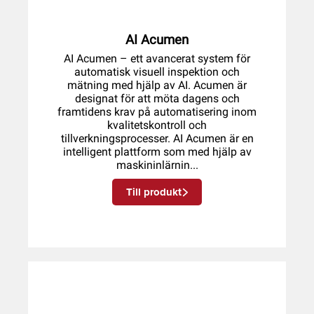
hög kvalitet och precision
Vi erbjuder flera olika modeller av
AI Acumen
digitala mikroskop
. Kontakta oss för mer
AI Acumen – ett avancerat system för
information kring vårt produktsortiment.
automatisk visuell inspektion och
mätning med hjälp av AI. Acumen är
designat för att möta dagens och
framtidens krav på automatisering inom
kvalitetskontroll och
tillverkningsprocesser. AI Acumen är en
intelligent plattform som med hjälp av
maskininlärnin...
Till produkt