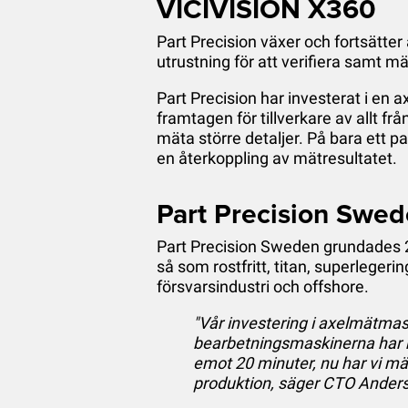
VICIVISION X360
Part Precision växer och fortsätter
utrustning för att verifiera samt mä
Part Precision har investerat i e
framtagen för tillverkare av allt f
mäta större detaljer. På bara ett 
en återkoppling av mätresultatet.
Part Precision Swe
Part Precision Sweden grundades 201
så som rostfritt, titan, superlegeri
försvarsindustri och offshore.
"Vår investering i axelmätmask
bearbetningsmaskinerna har m
emot 20 minuter, nu har vi mä
produktion, säger CTO Anders