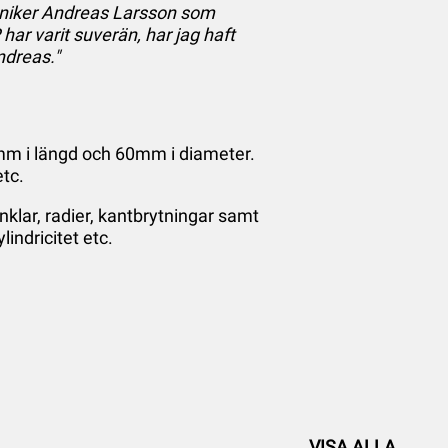
kniker Andreas Larsson som
 varit suverän, har jag haft
ndreas."
mm i längd och 60mm i diameter.
tc.
klar, radier, kantbrytningar samt
indricitet etc.
VISA ALLA