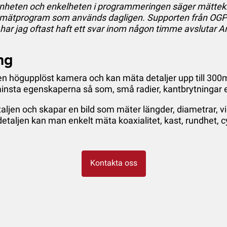
nnheten och enkelheten i programmeringen säger mätte
ätprogram som används dagligen. Supporten från OGP har
 har jag oftast haft ett svar inom någon timme avslutar A
ng
n högupplöst kamera och kan mäta detaljer upp till 300
nsta egenskaperna så som, små radier, kantbrytningar e
ljen och skapar en bild som mäter längder, diametrar, vin
etaljen kan man enkelt mäta koaxialitet, kast, rundhet, cyl
Kontakta oss