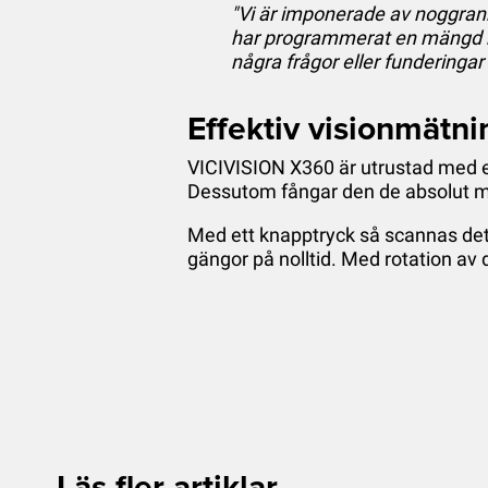
"Vi är imponerade av noggra
har programmerat en mängd m
några frågor eller funderingar
Effektiv visionmätni
VICIVISION X360 är utrustad med e
Dessutom fångar den de absolut mi
Med ett knapptryck så scannas deta
gängor på nolltid. Med rotation av d
Läs fler artiklar