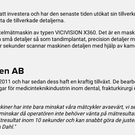
 att investera och har den senaste tiden utökat sin tillver
ta de tillverkade detaljerna.
n axelmätmaskin av typen VICIVISION X360. Det är en ma
rån små detaljer så som tandimplantat, precision detaljer 
par sekunder scannar maskinen detaljen med hjälp av kame
den AB
1 och har sedan dess haft en kraftig tillväxt. De bearbet
ngar för medicinteknikindustrin inom dental, frakturkirurg
iner har inte bara minskat våra mätcykler avsevärt, vi ser 
inskar då operatören inte behöver vänta på mätresultat
tresultat inom 10 sekunder och kan snabbt göra de juster
 Dahl."