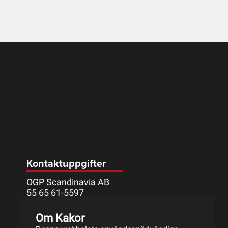
Kontaktuppgifter
OGP Scandinavia AB
55 65 61-5597
Mått Johanssons väg 9
Om Kakor
633 46 ESKILSTUNA